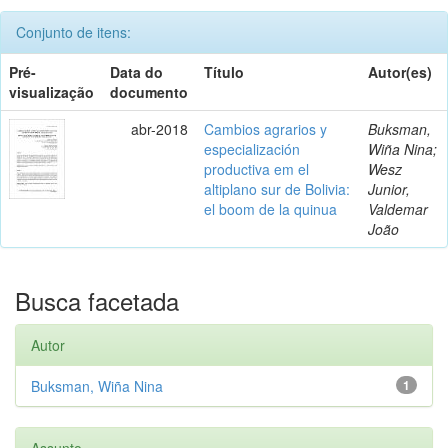
Conjunto de itens:
Pré-
Data do
Título
Autor(es)
visualização
documento
abr-2018
Cambios agrarios y
Buksman,
especialización
Wiña Nina;
productiva em el
Wesz
altiplano sur de Bolivia:
Junior,
el boom de la quinua
Valdemar
João
Busca facetada
Autor
Buksman, Wiña Nina
1
Assunto