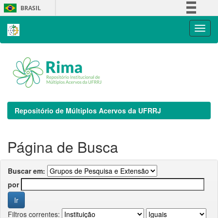
Skip
BRASIL
navigation
Simplifique!
Comunica BR
Participe
Acesso à informação
Legislação
Canais
Repositório de Múltiplos Acervos da UFRRJ
Página de Busca
Buscar em:
por
Filtros correntes: