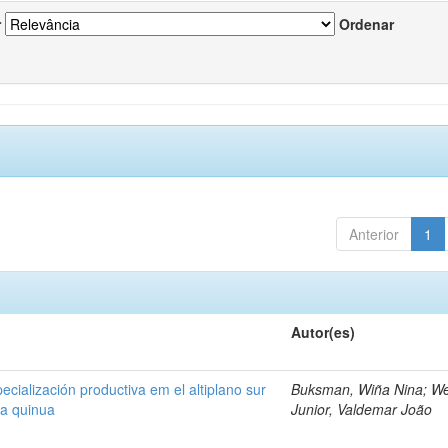
r
Ordenar
Anterior
1
Autor(es)
cialización productiva em el altiplano sur
Buksman, Wiña Nina; W
la quinua
Junior, Valdemar João