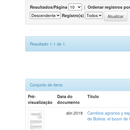
Resultados/Página
|
Ordenar registros po
Registro(s)
Resultado 1-1 de 1.
Conjunto de itens:
Pré-
Data do
Título
visualização
documento
abr-2018
Cambios agrarios y espe
de Bolivia: el boom de 