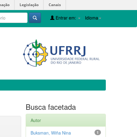
mação
Legislação
Canais
Entrar em:
Idioma
Busca facetada
Autor
Buksman, Wiña Nina
1