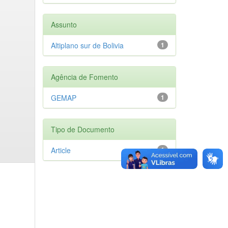
Assunto
Altiplano sur de Bolivia
1
Agência de Fomento
GEMAP
1
Tipo de Documento
Article
1