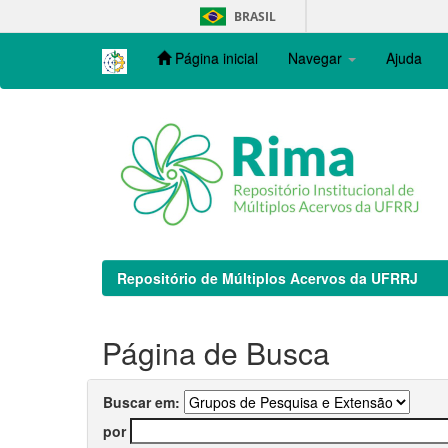
Skip
BRASIL
navigation
Página inicial
Navegar
Ajuda
Repositório de Múltiplos Acervos da UFRRJ
Página de Busca
Buscar em:
por