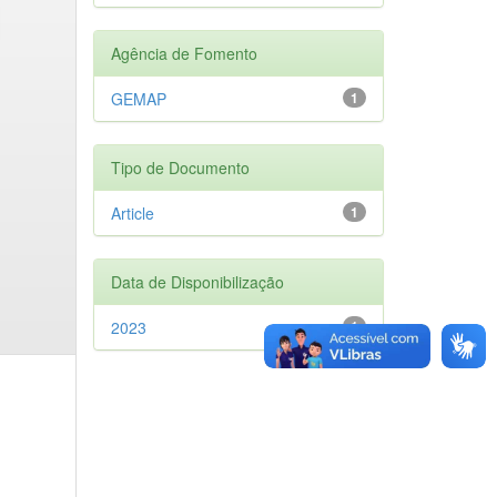
Agência de Fomento
GEMAP
1
Tipo de Documento
Article
1
Data de Disponibilização
2023
1