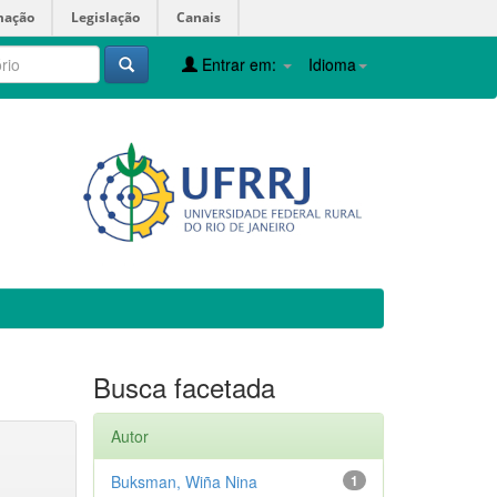
mação
Legislação
Canais
Entrar em:
Idioma
Busca facetada
Autor
Buksman, Wiña Nina
1