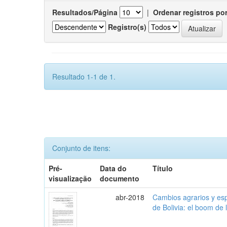
Resultados/Página
|
Ordenar registros po
Registro(s)
Resultado 1-1 de 1.
Conjunto de itens:
Pré-
Data do
Título
visualização
documento
abr-2018
Cambios agrarios y espe
de Bolivia: el boom de 