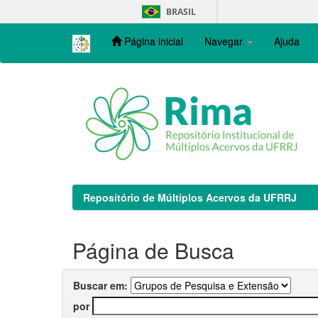
Skip
BRASIL
navigation
Página inicial
Navegar
Ajuda
Repositório de Múltiplos Acervos da UFRRJ
Página de Busca
Buscar em:
por