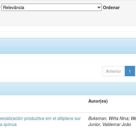
r
Ordenar
Anterior
1
Autor(es)
cialización productiva em el altiplano sur
Buksman, Wiña Nina; W
la quinua
Junior, Valdemar João