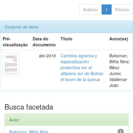
Anterior
1
Póximo
Conjunto de itens:
Pré-
Data do
Título
Autor(es)
visualização
documento
abr-2018
Cambios agrarios y
Buksman,
especialización
Wiña Nina;
productiva em el
Wesz
altiplano sur de Bolivia:
Junior,
el boom de la quinua
Valdemar
João
Busca facetada
Autor
Buksman, Wiña Nina
1