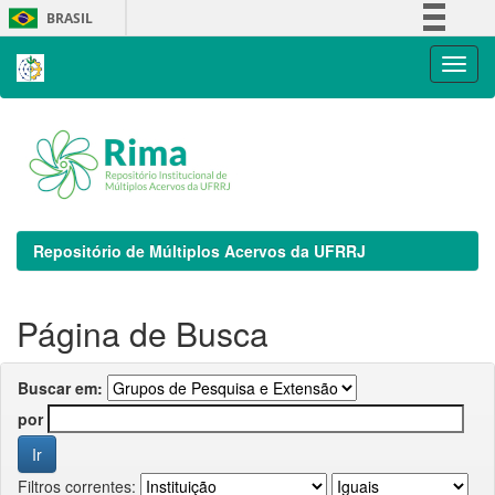
Skip
BRASIL
navigation
Simplifique!
Comunica BR
Participe
Acesso à informação
Legislação
Canais
Repositório de Múltiplos Acervos da UFRRJ
Página de Busca
Buscar em:
por
Filtros correntes: