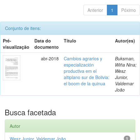
Anterior
1
Póximo
Conjunto de itens:
Pré-
Data do
Título
Autor(es)
visualização
documento
abr-2018
Cambios agrarios y
Buksman,
especialización
Wiña Nina;
productiva em el
Wesz
altiplano sur de Bolivia:
Junior,
el boom de la quinua
Valdemar
João
Busca facetada
Autor
Wesz Junior, Valdemar João
1