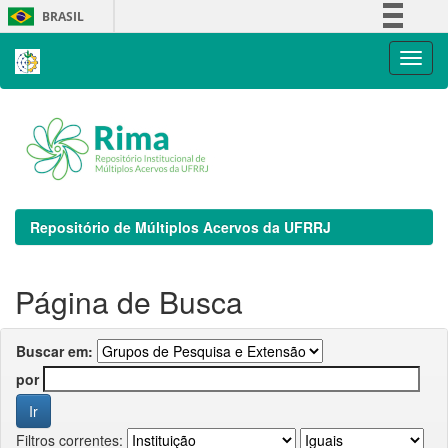
Skip
BRASIL
navigation
Simplifique!
Comunica BR
Participe
Acesso à informação
Legislação
Canais
Repositório de Múltiplos Acervos da UFRRJ
Página de Busca
Buscar em:
por
Filtros correntes: