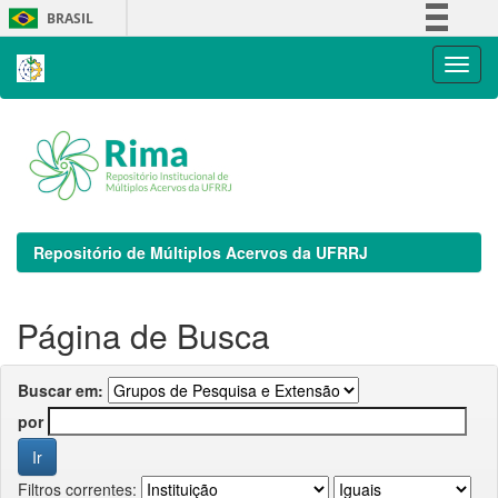
Skip
BRASIL
navigation
Simplifique!
Comunica BR
Participe
Acesso à informação
Legislação
Canais
Repositório de Múltiplos Acervos da UFRRJ
Página de Busca
Buscar em:
por
Filtros correntes: