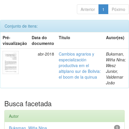
Anterior
1
Póximo
Conjunto de itens:
Pré-
Data do
Título
Autor(es)
visualização
documento
abr-2018
Cambios agrarios y
Buksman,
especialización
Wiña Nina;
productiva em el
Wesz
altiplano sur de Bolivia:
Junior,
el boom de la quinua
Valdemar
João
Busca facetada
Autor
Buksman, Wiña Nina
1