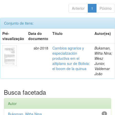
Anterior
1
Póximo
Conjunto de itens:
Pré-
Data do
Título
Autor(es)
visualização
documento
abr-2018
Cambios agrarios y
Buksman,
especialización
Wiña Nina;
productiva em el
Wesz
altiplano sur de Bolivia:
Junior,
el boom de la quinua
Valdemar
João
Busca facetada
Autor
Buksman, Wiña Nina
1