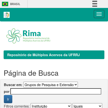
Skip
BRASIL
navigation
Simplifique!
Comunica BR
Participe
Acesso à informação
Legislação
Canais
Repositório de Múltiplos Acervos da UFRRJ
Página de Busca
Buscar em:
por
Filtros correntes: