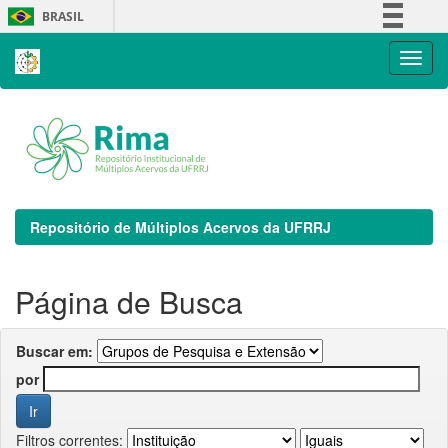
Skip
BRASIL
navigation
Simplifique!
Comunica BR
Participe
Acesso à informação
Legislação
Canais
Repositório de Múltiplos Acervos da UFRRJ
Página de Busca
Buscar em:
por
Filtros correntes: