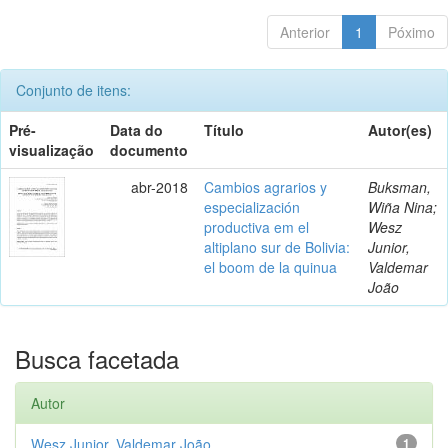
Anterior
1
Póximo
Conjunto de itens:
Pré-
Data do
Título
Autor(es)
visualização
documento
abr-2018
Cambios agrarios y
Buksman,
especialización
Wiña Nina;
productiva em el
Wesz
altiplano sur de Bolivia:
Junior,
el boom de la quinua
Valdemar
João
Busca facetada
Autor
Wesz Junior, Valdemar João
1