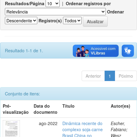
Resultados/Página
|
Ordenar registros por
Ordenar
Registro(s)
Resultado 1-1 de 1.
Anterior
1
Póximo
Conjunto de itens:
Pré-
Data do
Título
Autor(es)
visualização
documento
ago-2022
Dinâmica recente do
Escher,
complexo soja-carne
Fabiano;
Brasil China no
Wesz