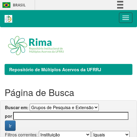
Skip
BRASIL
navigation
Simplifique!
Comunica BR
Participe
Acesso à informação
Legislação
Canais
Repositório de Múltiplos Acervos da UFRRJ
Página de Busca
Buscar em:
por
Filtros correntes: