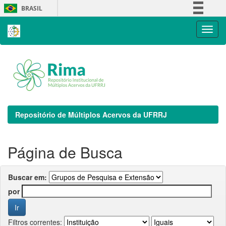
Skip
BRASIL
navigation
Simplifique!
Comunica BR
Participe
Acesso à informação
Legislação
Canais
Repositório de Múltiplos Acervos da UFRRJ
Página de Busca
Buscar em:
por
Filtros correntes: