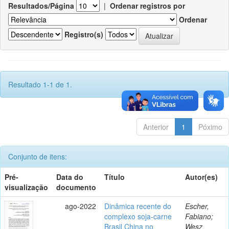
Resultados/Página
|
Ordenar registros por
Ordenar
Registro(s)
Resultado 1-1 de 1.
Anterior
1
Póximo
Conjunto de itens:
Pré-
Data do
Título
Autor(es)
visualização
documento
ago-2022
Dinâmica recente do
Escher,
complexo soja-carne
Fabiano;
Brasil China no
Wesz