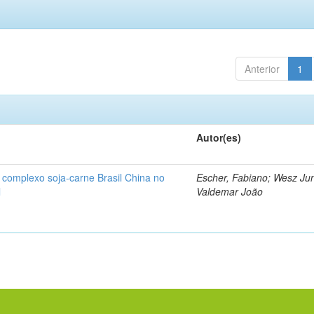
Anterior
1
Autor(es)
 complexo soja-carne Brasil China no
Escher, Fabiano; Wesz Jun
l
Valdemar João