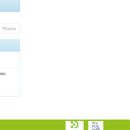
Póximo
ior,