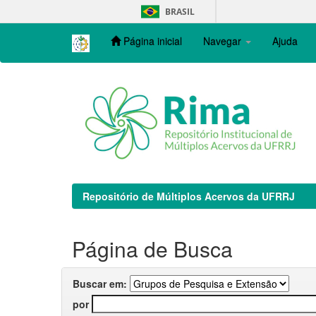
Skip
BRASIL
navigation
Página inicial
Navegar
Ajuda
Repositório de Múltiplos Acervos da UFRRJ
Página de Busca
Buscar em:
por