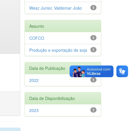
Wesz Junior, Valdemar João
1
Assunto
COFCO
1
Produção e exportação de soja
1
Data de Publicação
2022
1
Data de Disponibilização
2023
1