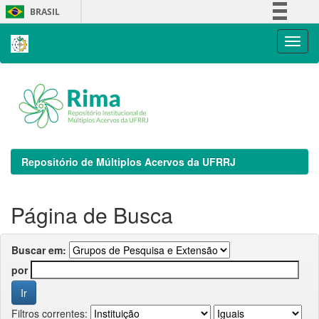
Skip
BRASIL
navigation
Simplifique!
Comunica BR
Participe
Acesso à informação
Legislação
Canais
Repositório de Múltiplos Acervos da UFRRJ
Página de Busca
Buscar em:
por
Filtros correntes: