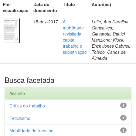
Pré-
Data do
Título
Autor(es)
visualização
documento
15-dez-2017
A
Leite, Ana Carolina
mobilidade
Gonçalves;
revisitada:
Giavarotti, Daniel
capital,
Manzione; Kluck,
trabalho e
Erick Jones Gabriel;
subjetivação
Toledo, Carlos de
Almeida
Busca facetada
Assunto
Crítica do trabalho
1
Fetichismo
1
Mobilidade do trabalho
1