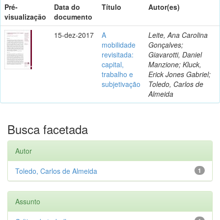
Pré-
Data do
Título
Autor(es)
visualização
documento
15-dez-2017
A
Leite, Ana Carolina
mobilidade
Gonçalves;
revisitada:
Giavarotti, Daniel
capital,
Manzione; Kluck,
trabalho e
Erick Jones Gabriel;
subjetivação
Toledo, Carlos de
Almeida
Busca facetada
Autor
Toledo, Carlos de Almeida
1
Assunto