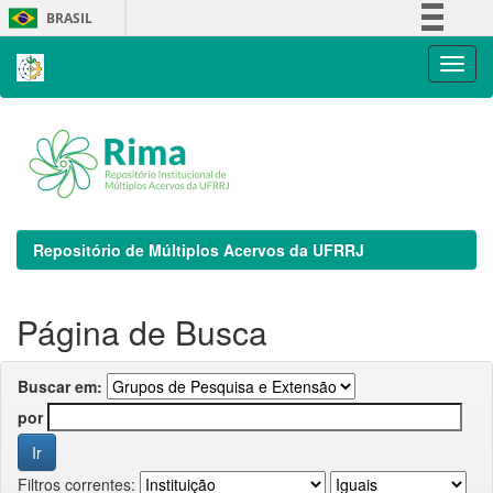
Skip
BRASIL
navigation
Simplifique!
Comunica BR
Participe
Acesso à informação
Legislação
Canais
Repositório de Múltiplos Acervos da UFRRJ
Página de Busca
Buscar em:
por
Filtros correntes: