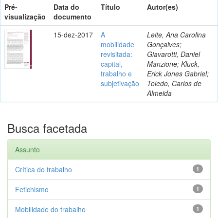
Pré-
Data do
Título
Autor(es)
visualização
documento
15-dez-2017
A
Leite, Ana Carolina
mobilidade
Gonçalves;
revisitada:
Giavarotti, Daniel
capital,
Manzione; Kluck,
trabalho e
Erick Jones Gabriel;
subjetivação
Toledo, Carlos de
Almeida
Busca facetada
Assunto
Crítica do trabalho
1
Fetichismo
1
Mobilidade do trabalho
1