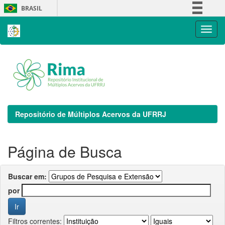
Skip
BRASIL
navigation
Simplifique!
Comunica BR
Participe
Acesso à informação
Legislação
Canais
Repositório de Múltiplos Acervos da UFRRJ
Página de Busca
Buscar em:
por
Filtros correntes: