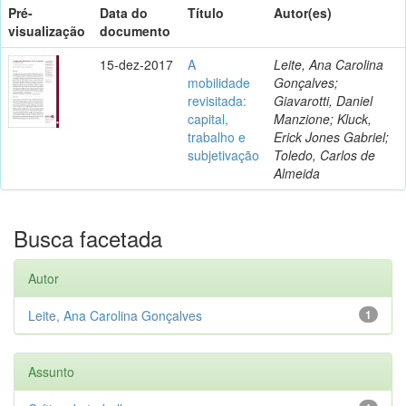
Pré-
Data do
Título
Autor(es)
visualização
documento
15-dez-2017
A
Leite, Ana Carolina
mobilidade
Gonçalves;
revisitada:
Giavarotti, Daniel
capital,
Manzione; Kluck,
trabalho e
Erick Jones Gabriel;
subjetivação
Toledo, Carlos de
Almeida
Busca facetada
Autor
Leite, Ana Carolina Gonçalves
1
Assunto