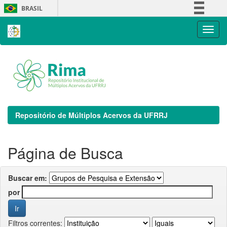
Skip
BRASIL
navigation
Simplifique!
Comunica BR
Participe
Acesso à informação
Legislação
Canais
Repositório de Múltiplos Acervos da UFRRJ
Página de Busca
Buscar em:
por
Filtros correntes: