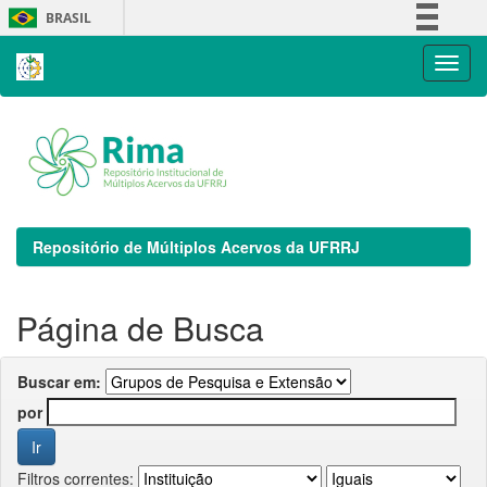
Skip
BRASIL
navigation
Simplifique!
Comunica BR
Participe
Acesso à informação
Legislação
Canais
Repositório de Múltiplos Acervos da UFRRJ
Página de Busca
Buscar em:
por
Filtros correntes: