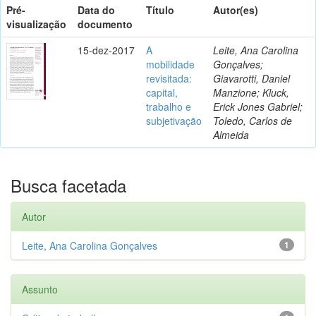
Pré-
Data do
Título
Autor(es)
visualização
documento
15-dez-2017
A
Leite, Ana Carolina
mobilidade
Gonçalves;
revisitada:
Giavarotti, Daniel
capital,
Manzione; Kluck,
trabalho e
Erick Jones Gabriel;
subjetivação
Toledo, Carlos de
Almeida
Busca facetada
Autor
Leite, Ana Carolina Gonçalves
1
Assunto