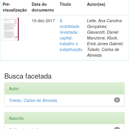
Pré-
Data do
Título
Autor(es)
visualização
documento
15-dez-2017
A
Leite, Ana Carolina
mobilidade
Gonçalves;
revisitada:
Giavarotti, Daniel
capital,
Manzione; Kluck,
trabalho e
Erick Jones Gabriel;
subjetivação
Toledo, Carlos de
Almeida
Busca facetada
Autor
Toledo, Carlos de Almeida
1
Assunto