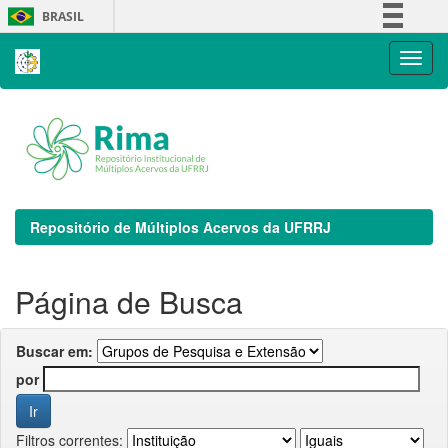
Skip
BRASIL
navigation
Simplifique!
Comunica BR
Participe
Acesso à informação
Legislação
Canais
Repositório de Múltiplos Acervos da UFRRJ
Página de Busca
Buscar em:
por
Filtros correntes: