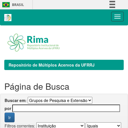
Skip
BRASIL
navigation
Simplifique!
Comunica BR
Participe
Acesso à informação
Legislação
Canais
Repositório de Múltiplos Acervos da UFRRJ
Página de Busca
Buscar em:
por
Filtros correntes: