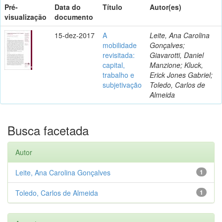
Pré-
Data do
Título
Autor(es)
visualização
documento
15-dez-2017
A
Leite, Ana Carolina
mobilidade
Gonçalves;
revisitada:
Giavarotti, Daniel
capital,
Manzione; Kluck,
trabalho e
Erick Jones Gabriel;
subjetivação
Toledo, Carlos de
Almeida
Busca facetada
Autor
Leite, Ana Carolina Gonçalves
1
Toledo, Carlos de Almeida
1