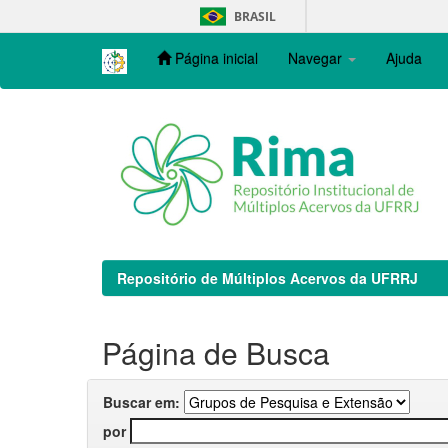
Skip
BRASIL
navigation
Página inicial
Navegar
Ajuda
Repositório de Múltiplos Acervos da UFRRJ
Página de Busca
Buscar em:
por