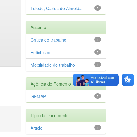
Toledo, Carlos de Almeida
1
Assunto
Crítica do trabalho
1
Fetichismo
1
Mobilidade do trabalho
1
Agência de Fomento
GEMAP
1
Tipo de Documento
Article
1