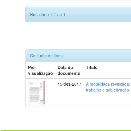
Resultado 1-1 de 1.
Conjunto de itens:
Pré-
Data do
Título
visualização
documento
15-dez-2017
A mobilidade revisitada: 
trabalho e subjetivação