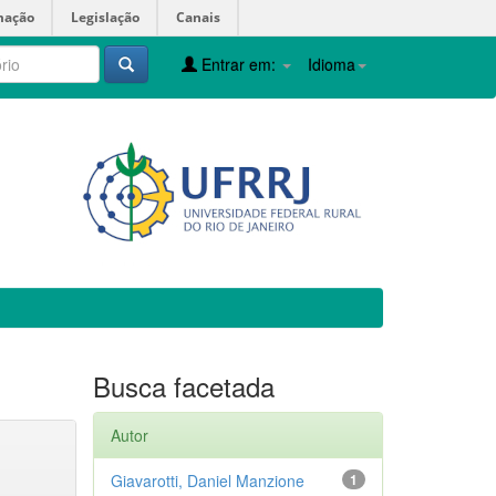
mação
Legislação
Canais
Entrar em:
Idioma
Busca facetada
Autor
Giavarotti, Daniel Manzione
1