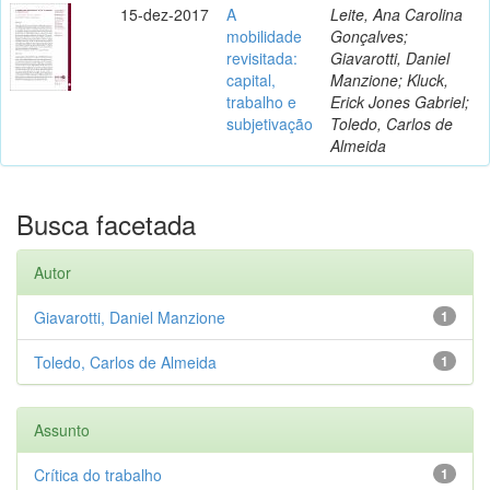
15-dez-2017
A
Leite, Ana Carolina
mobilidade
Gonçalves;
revisitada:
Giavarotti, Daniel
capital,
Manzione; Kluck,
trabalho e
Erick Jones Gabriel;
subjetivação
Toledo, Carlos de
Almeida
Busca facetada
Autor
Giavarotti, Daniel Manzione
1
Toledo, Carlos de Almeida
1
Assunto
Crítica do trabalho
1