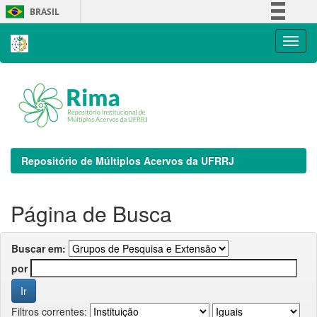
Skip
BRASIL
navigation
Simplifique!
Comunica BR
Participe
Acesso à informação
Legislação
Canais
Repositório de Múltiplos Acervos da UFRRJ
Página de Busca
Buscar em:
por
Filtros correntes: