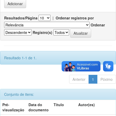
Resultados/Página
|
Ordenar registros por
Ordenar
Registro(s)
Resultado 1-1 de 1.
Anterior
1
Póximo
Conjunto de itens:
Pré-
Data do
Título
Autor(es)
visualização
documento