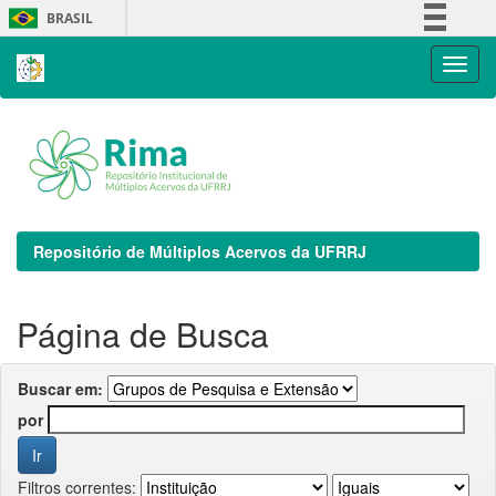
Skip
BRASIL
navigation
Simplifique!
Comunica BR
Participe
Acesso à informação
Legislação
Canais
Repositório de Múltiplos Acervos da UFRRJ
Página de Busca
Buscar em:
por
Filtros correntes: