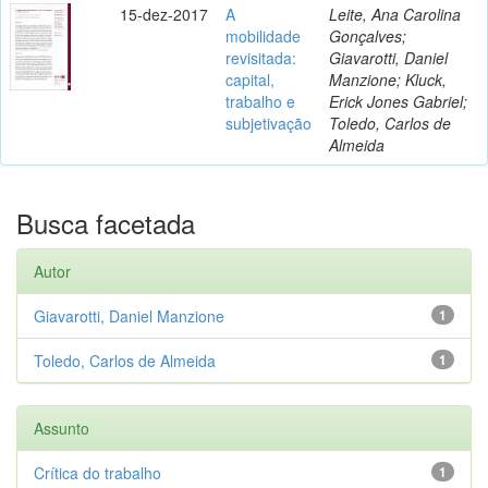
15-dez-2017
A
Leite, Ana Carolina
mobilidade
Gonçalves;
revisitada:
Giavarotti, Daniel
capital,
Manzione; Kluck,
trabalho e
Erick Jones Gabriel;
subjetivação
Toledo, Carlos de
Almeida
Busca facetada
Autor
Giavarotti, Daniel Manzione
1
Toledo, Carlos de Almeida
1
Assunto
Crítica do trabalho
1