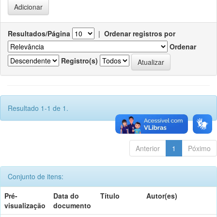
Resultados/Página
|
Ordenar registros por
Ordenar
Registro(s)
Resultado 1-1 de 1.
Anterior
1
Póximo
Conjunto de itens:
Pré-
Data do
Título
Autor(es)
visualização
documento