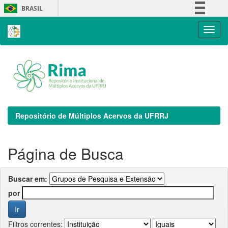
Skip
BRASIL
navigation
Simplifique!
Comunica BR
Participe
Acesso à informação
Legislação
Canais
Repositório de Múltiplos Acervos da UFRRJ
Página de Busca
Buscar em:
por
Filtros correntes: