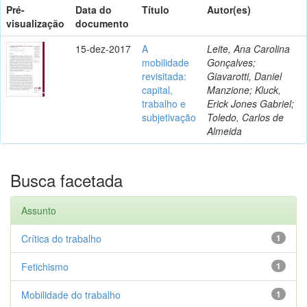
Pré-
Data do
Título
Autor(es)
visualização
documento
15-dez-2017
A
Leite, Ana Carolina
mobilidade
Gonçalves;
revisitada:
Giavarotti, Daniel
capital,
Manzione; Kluck,
trabalho e
Erick Jones Gabriel;
subjetivação
Toledo, Carlos de
Almeida
Busca facetada
Assunto
Crítica do trabalho
1
Fetichismo
1
Mobilidade do trabalho
1