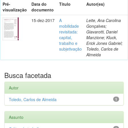
Pré-
Data do
Título
Autor(es)
visualização
documento
15-dez-2017
A
Leite, Ana Carolina
mobilidade
Gonçalves;
revisitada:
Giavarotti, Daniel
capital,
Manzione; Kluck,
trabalho e
Erick Jones Gabriel;
subjetivação
Toledo, Carlos de
Almeida
Busca facetada
Autor
Toledo, Carlos de Almeida
1
Assunto