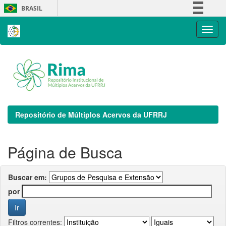
Skip
BRASIL
navigation
Simplifique!
Comunica BR
Participe
Acesso à informação
Legislação
Canais
Repositório de Múltiplos Acervos da UFRRJ
Página de Busca
Buscar em:
por
Filtros correntes: