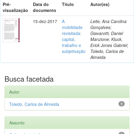
Pré-
Data do
Título
Autor(es)
visualização
documento
15-dez-2017
A
Leite, Ana Carolina
mobilidade
Gonçalves;
revisitada:
Giavarotti, Daniel
capital,
Manzione; Kluck,
trabalho e
Erick Jones Gabriel;
subjetivação
Toledo, Carlos de
Almeida
Busca facetada
Autor
Toledo, Carlos de Almeida
1
Assunto