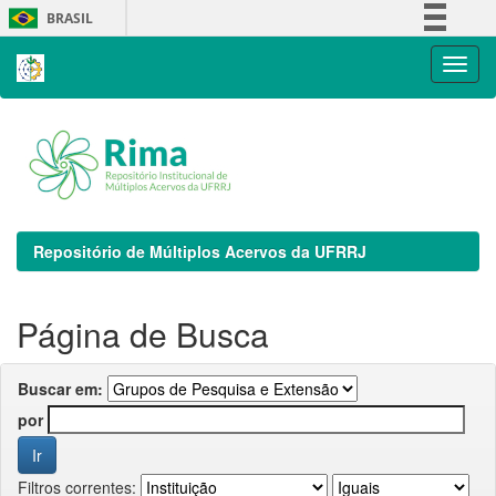
Skip
BRASIL
navigation
Simplifique!
Comunica BR
Participe
Acesso à informação
Legislação
Canais
Repositório de Múltiplos Acervos da UFRRJ
Página de Busca
Buscar em:
por
Filtros correntes: