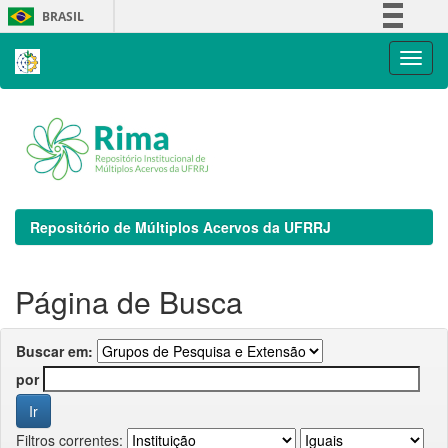
Skip
BRASIL
navigation
Simplifique!
Comunica BR
Participe
Acesso à informação
Legislação
Canais
Repositório de Múltiplos Acervos da UFRRJ
Página de Busca
Buscar em:
por
Filtros correntes: