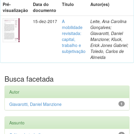
Pré-
Data do
Título
Autor(es)
visualização
documento
15-dez-2017
A
Leite, Ana Carolina
mobilidade
Gonçalves;
revisitada:
Giavarotti, Daniel
capital,
Manzione; Kluck,
trabalho e
Erick Jones Gabriel;
subjetivação
Toledo, Carlos de
Almeida
Busca facetada
Autor
Giavarotti, Daniel Manzione
1
Assunto