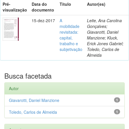
Pré-
Data do
Título
Autor(es)
visualização
documento
15-dez-2017
A
Leite, Ana Carolina
mobilidade
Gonçalves;
revisitada:
Giavarotti, Daniel
capital,
Manzione; Kluck,
trabalho e
Erick Jones Gabriel;
subjetivação
Toledo, Carlos de
Almeida
Busca facetada
Autor
Giavarotti, Daniel Manzione
1
Toledo, Carlos de Almeida
1