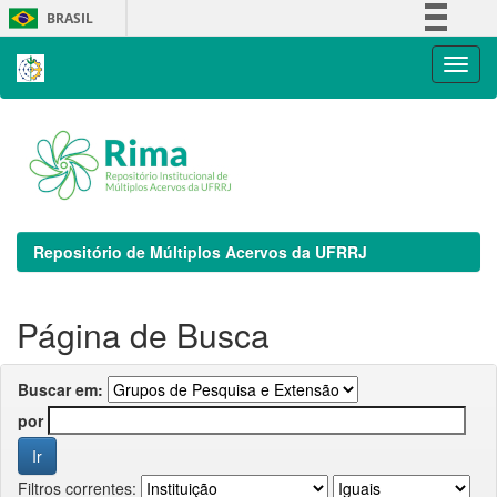
Skip
BRASIL
navigation
Simplifique!
Comunica BR
Participe
Acesso à informação
Legislação
Canais
Repositório de Múltiplos Acervos da UFRRJ
Página de Busca
Buscar em:
por
Filtros correntes: