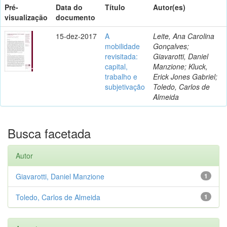
Pré-
Data do
Título
Autor(es)
visualização
documento
15-dez-2017
A
Leite, Ana Carolina
mobilidade
Gonçalves;
revisitada:
Giavarotti, Daniel
capital,
Manzione; Kluck,
trabalho e
Erick Jones Gabriel;
subjetivação
Toledo, Carlos de
Almeida
Busca facetada
Autor
Giavarotti, Daniel Manzione
1
Toledo, Carlos de Almeida
1