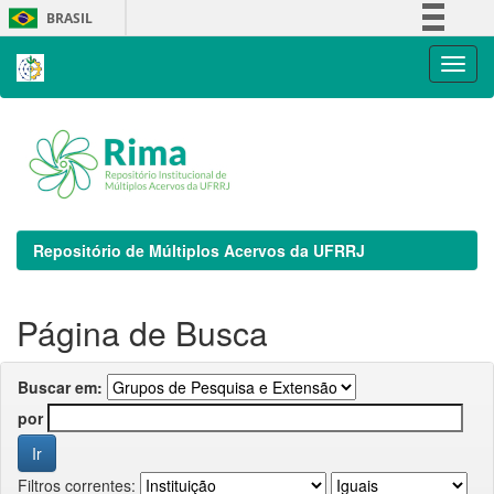
Skip
BRASIL
navigation
Simplifique!
Comunica BR
Participe
Acesso à informação
Legislação
Canais
Repositório de Múltiplos Acervos da UFRRJ
Página de Busca
Buscar em:
por
Filtros correntes: