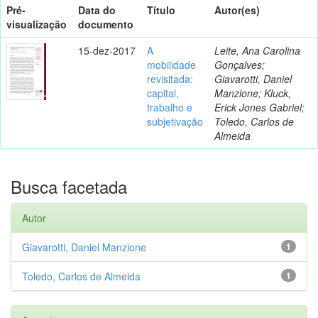
Pré-
Data do
Título
Autor(es)
visualização
documento
15-dez-2017
A
Leite, Ana Carolina
mobilidade
Gonçalves;
revisitada:
Giavarotti, Daniel
capital,
Manzione; Kluck,
trabalho e
Erick Jones Gabriel;
subjetivação
Toledo, Carlos de
Almeida
Busca facetada
Autor
Giavarotti, Daniel Manzione
1
Toledo, Carlos de Almeida
1