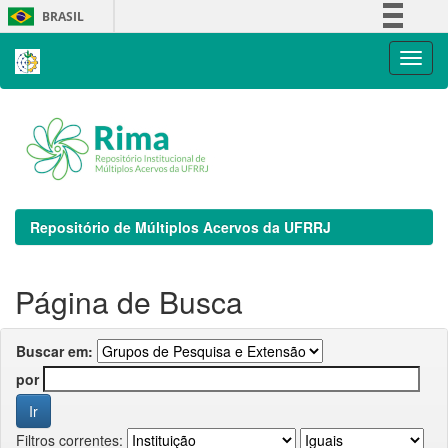
Skip
BRASIL
navigation
Simplifique!
Comunica BR
Participe
Acesso à informação
Legislação
Canais
Repositório de Múltiplos Acervos da UFRRJ
Página de Busca
Buscar em:
por
Filtros correntes: