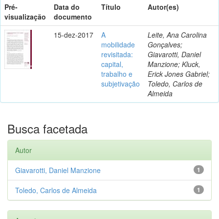
Pré-
Data do
Título
Autor(es)
visualização
documento
15-dez-2017
A
Leite, Ana Carolina
mobilidade
Gonçalves;
revisitada:
Giavarotti, Daniel
capital,
Manzione; Kluck,
trabalho e
Erick Jones Gabriel;
subjetivação
Toledo, Carlos de
Almeida
Busca facetada
Autor
Giavarotti, Daniel Manzione
1
Toledo, Carlos de Almeida
1