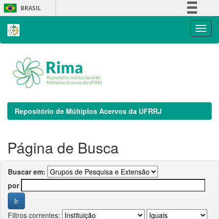
Skip
BRASIL
navigation
Simplifique!
Comunica BR
Participe
Acesso à informação
Legislação
Canais
Repositório de Múltiplos Acervos da UFRRJ
Página de Busca
Buscar em:
por
Filtros correntes: