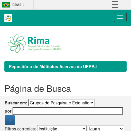
Skip
BRASIL
navigation
Simplifique!
Comunica BR
Participe
Acesso à informação
Legislação
Canais
Repositório de Múltiplos Acervos da UFRRJ
Página de Busca
Buscar em:
por
Filtros correntes: