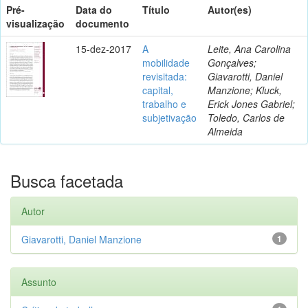
Pré-
Data do
Título
Autor(es)
visualização
documento
15-dez-2017
A
Leite, Ana Carolina
mobilidade
Gonçalves;
revisitada:
Giavarotti, Daniel
capital,
Manzione; Kluck,
trabalho e
Erick Jones Gabriel;
subjetivação
Toledo, Carlos de
Almeida
Busca facetada
Autor
Giavarotti, Daniel Manzione
1
Assunto