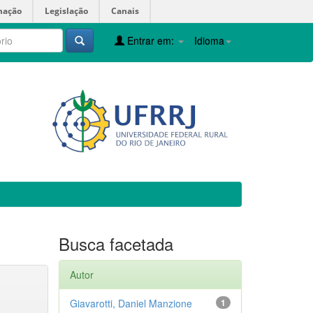
mação
Legislação
Canais
Entrar em:
Idioma
Busca facetada
Autor
Giavarotti, Daniel Manzione
1