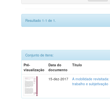
Resultado 1-1 de 1.
Conjunto de itens:
Pré-
Data do
Título
visualização
documento
15-dez-2017
A mobilidade revisitada: 
trabalho e subjetivação