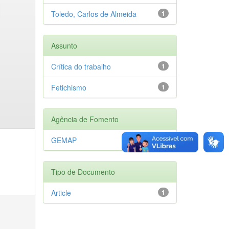
Toledo, Carlos de Almeida
1
Assunto
Crítica do trabalho
1
Fetichismo
1
Agência de Fomento
GEMAP
1
Tipo de Documento
Article
1