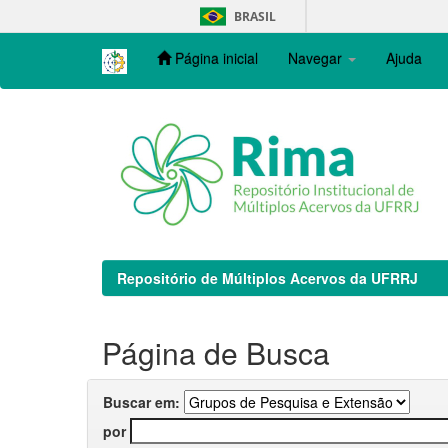
Skip
BRASIL
navigation
Página inicial
Navegar
Ajuda
Repositório de Múltiplos Acervos da UFRRJ
Página de Busca
Buscar em:
por