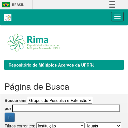
Skip
BRASIL
navigation
Simplifique!
Comunica BR
Participe
Acesso à informação
Legislação
Canais
Repositório de Múltiplos Acervos da UFRRJ
Página de Busca
Buscar em:
por
Filtros correntes: