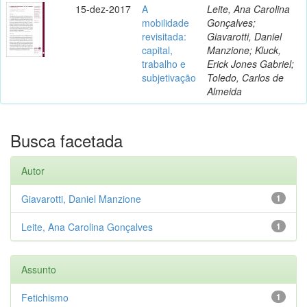
15-dez-2017
A
Leite, Ana Carolina
mobilidade
Gonçalves;
revisitada:
Giavarotti, Daniel
capital,
Manzione; Kluck,
trabalho e
Erick Jones Gabriel;
subjetivação
Toledo, Carlos de
Almeida
Busca facetada
Autor
Giavarotti, Daniel Manzione
1
Leite, Ana Carolina Gonçalves
1
Assunto
Fetichismo
1