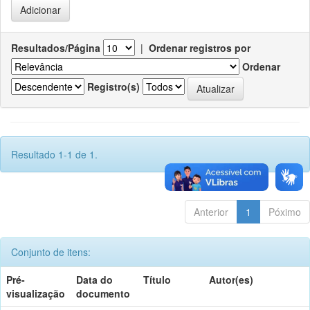
Resultados/Página
|
Ordenar registros por
Ordenar
Registro(s)
Resultado 1-1 de 1.
Anterior
1
Póximo
Conjunto de itens:
Pré-
Data do
Título
Autor(es)
visualização
documento