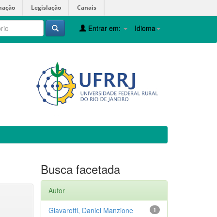
mação
Legislação
Canais
Entrar em:
Idioma
Busca facetada
Autor
Giavarotti, Daniel Manzione
1