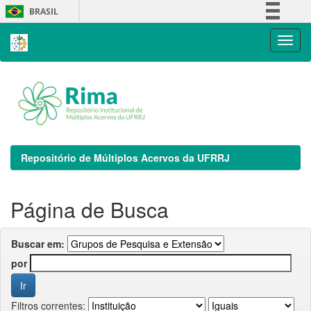
Skip
BRASIL
navigation
Simplifique!
Comunica BR
Participe
Acesso à informação
Legislação
Canais
Repositório de Múltiplos Acervos da UFRRJ
Página de Busca
Buscar em:
por
Filtros correntes: