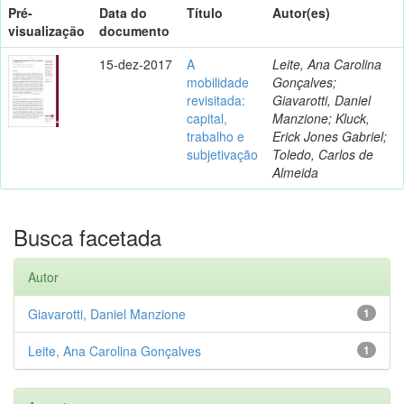
Pré-
Data do
Título
Autor(es)
visualização
documento
15-dez-2017
A
Leite, Ana Carolina
mobilidade
Gonçalves;
revisitada:
Giavarotti, Daniel
capital,
Manzione; Kluck,
trabalho e
Erick Jones Gabriel;
subjetivação
Toledo, Carlos de
Almeida
Busca facetada
Autor
Giavarotti, Daniel Manzione
1
Leite, Ana Carolina Gonçalves
1