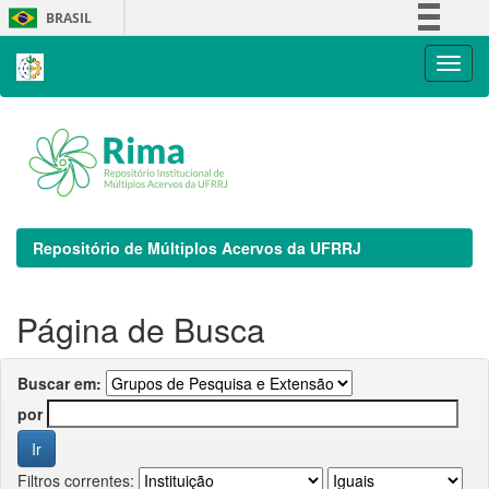
Skip
BRASIL
navigation
Simplifique!
Comunica BR
Participe
Acesso à informação
Legislação
Canais
Repositório de Múltiplos Acervos da UFRRJ
Página de Busca
Buscar em:
por
Filtros correntes: