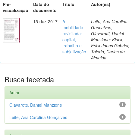
Pré-
Data do
Título
Autor(es)
visualização
documento
15-dez-2017
A
Leite, Ana Carolina
mobilidade
Gonçalves;
revisitada:
Giavarotti, Daniel
capital,
Manzione; Kluck,
trabalho e
Erick Jones Gabriel;
subjetivação
Toledo, Carlos de
Almeida
Busca facetada
Autor
Giavarotti, Daniel Manzione
1
Leite, Ana Carolina Gonçalves
1