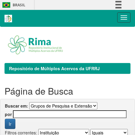
Skip
BRASIL
navigation
Simplifique!
Comunica BR
Participe
Acesso à informação
Legislação
Canais
Repositório de Múltiplos Acervos da UFRRJ
Página de Busca
Buscar em:
por
Filtros correntes: