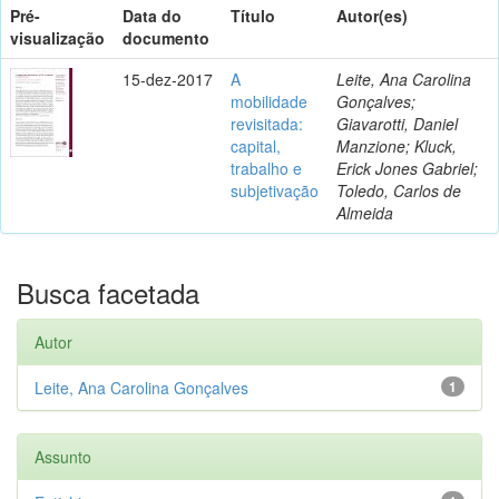
Pré-
Data do
Título
Autor(es)
visualização
documento
15-dez-2017
A
Leite, Ana Carolina
mobilidade
Gonçalves;
revisitada:
Giavarotti, Daniel
capital,
Manzione; Kluck,
trabalho e
Erick Jones Gabriel;
subjetivação
Toledo, Carlos de
Almeida
Busca facetada
Autor
Leite, Ana Carolina Gonçalves
1
Assunto