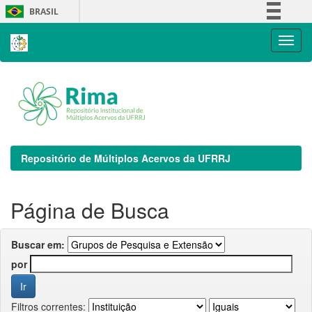
Skip
BRASIL
navigation
Simplifique!
Comunica BR
Participe
Acesso à informação
Legislação
Canais
Repositório de Múltiplos Acervos da UFRRJ
Página de Busca
Buscar em:
por
Filtros correntes: