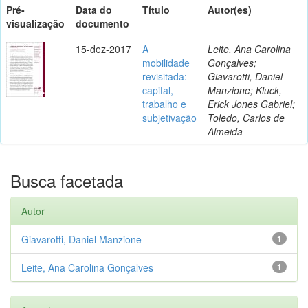
Pré-
Data do
Título
Autor(es)
visualização
documento
15-dez-2017
A
Leite, Ana Carolina
mobilidade
Gonçalves;
revisitada:
Giavarotti, Daniel
capital,
Manzione; Kluck,
trabalho e
Erick Jones Gabriel;
subjetivação
Toledo, Carlos de
Almeida
Busca facetada
Autor
Giavarotti, Daniel Manzione
1
Leite, Ana Carolina Gonçalves
1