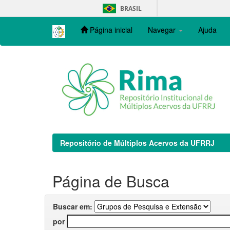
Skip
BRASIL
navigation
Página inicial
Navegar
Ajuda
Repositório de Múltiplos Acervos da UFRRJ
Página de Busca
Buscar em:
por