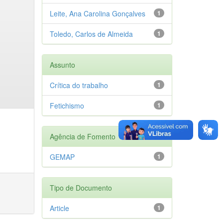
Leite, Ana Carolina Gonçalves
1
Toledo, Carlos de Almeida
1
Assunto
Crítica do trabalho
1
Fetichismo
1
Agência de Fomento
GEMAP
1
Tipo de Documento
Article
1