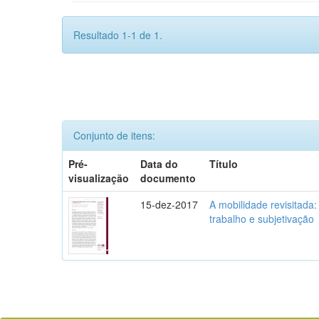
Resultado 1-1 de 1.
Conjunto de itens:
Pré-
Data do
Título
visualização
documento
15-dez-2017
A mobilidade revisitada: 
trabalho e subjetivação