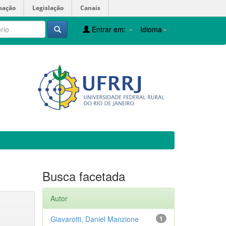
mação
Legislação
Canais
Entrar em:
Idioma
Busca facetada
Autor
Giavarotti, Daniel Manzione
1