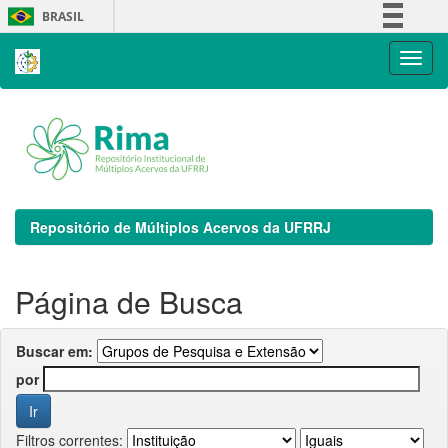
Skip
BRASIL
navigation
Simplifique!
Comunica BR
Participe
Acesso à informação
Legislação
Canais
Repositório de Múltiplos Acervos da UFRRJ
Página de Busca
Buscar em:
por
Filtros correntes: