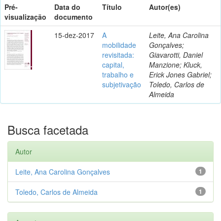
Pré-
Data do
Título
Autor(es)
visualização
documento
15-dez-2017
A
Leite, Ana Carolina
mobilidade
Gonçalves;
revisitada:
Giavarotti, Daniel
capital,
Manzione; Kluck,
trabalho e
Erick Jones Gabriel;
subjetivação
Toledo, Carlos de
Almeida
Busca facetada
Autor
Leite, Ana Carolina Gonçalves
1
Toledo, Carlos de Almeida
1