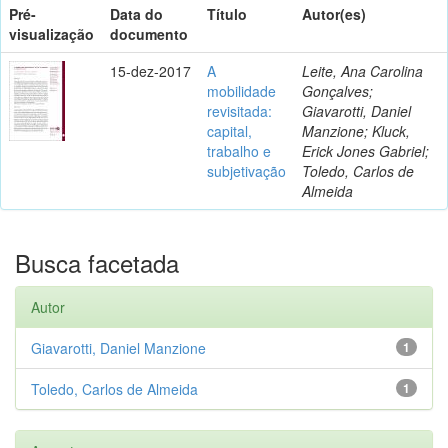
Pré-
Data do
Título
Autor(es)
visualização
documento
15-dez-2017
A
Leite, Ana Carolina
mobilidade
Gonçalves;
revisitada:
Giavarotti, Daniel
capital,
Manzione; Kluck,
trabalho e
Erick Jones Gabriel;
subjetivação
Toledo, Carlos de
Almeida
Busca facetada
Autor
Giavarotti, Daniel Manzione
1
Toledo, Carlos de Almeida
1