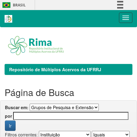
Skip
BRASIL
navigation
Simplifique!
Comunica BR
Participe
Acesso à informação
Legislação
Canais
Repositório de Múltiplos Acervos da UFRRJ
Página de Busca
Buscar em:
por
Filtros correntes: