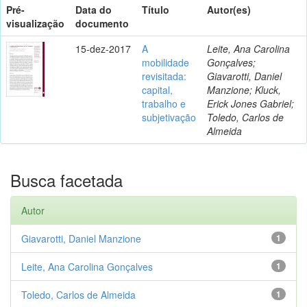
Pré-
Data do
Título
Autor(es)
visualização
documento
15-dez-2017
A
Leite, Ana Carolina
mobilidade
Gonçalves;
revisitada:
Giavarotti, Daniel
capital,
Manzione; Kluck,
trabalho e
Erick Jones Gabriel;
subjetivação
Toledo, Carlos de
Almeida
Busca facetada
Autor
Giavarotti, Daniel Manzione
1
Leite, Ana Carolina Gonçalves
1
Toledo, Carlos de Almeida
1