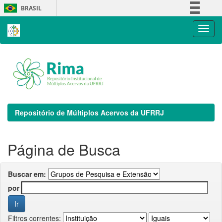
Skip
BRASIL
navigation
Simplifique!
Comunica BR
Participe
Acesso à informação
Legislação
Canais
Repositório de Múltiplos Acervos da UFRRJ
Página de Busca
Buscar em:
por
Filtros correntes: