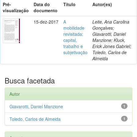
Pré-
Data do
Título
Autor(es)
visualização
documento
15-dez-2017
A
Leite, Ana Carolina
mobilidade
Gonçalves;
revisitada:
Giavarotti, Daniel
capital,
Manzione; Kluck,
trabalho e
Erick Jones Gabriel;
subjetivação
Toledo, Carlos de
Almeida
Busca facetada
Autor
Giavarotti, Daniel Manzione
1
Toledo, Carlos de Almeida
1