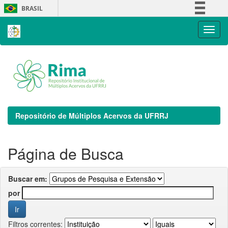
Skip
BRASIL
navigation
Simplifique!
Comunica BR
Participe
Acesso à informação
Legislação
Canais
Repositório de Múltiplos Acervos da UFRRJ
Página de Busca
Buscar em:
por
Filtros correntes: