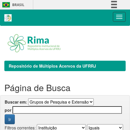
Skip
BRASIL
navigation
Simplifique!
Comunica BR
Participe
Acesso à informação
Legislação
Canais
Repositório de Múltiplos Acervos da UFRRJ
Página de Busca
Buscar em:
por
Filtros correntes: