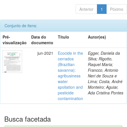
Anterior
1
Póximo
Conjunto de itens:
Pré-
Data do
Título
Autor(es)
visualização
documento
jun-2021
Ecocide in the
Egger, Daniela da
cerrados
Silva; Rigotto,
(Brazilian
Raquel Maria;
savanna):
Francco, Antonio
agribusiness
Neri de Souza e
water
Lima; Costa, André
spoliation and
Monteiro; Aguiar,
pesticide
Ada Cristina Pontes
contamination
Busca facetada