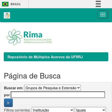
Skip
BRASIL
navigation
Simplifique!
Comunica BR
Participe
Acesso à informação
Legislação
Canais
Repositório de Múltiplos Acervos da UFRRJ
Página de Busca
Buscar em:
por
Filtros correntes: