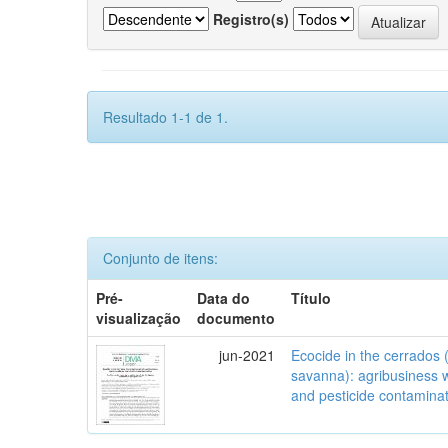
Registro(s)
Resultado 1-1 de 1.
Conjunto de itens:
Pré-
Data do
Título
visualização
documento
jun-2021
Ecocide in the cerrados (
savanna): agribusiness w
and pesticide contamina