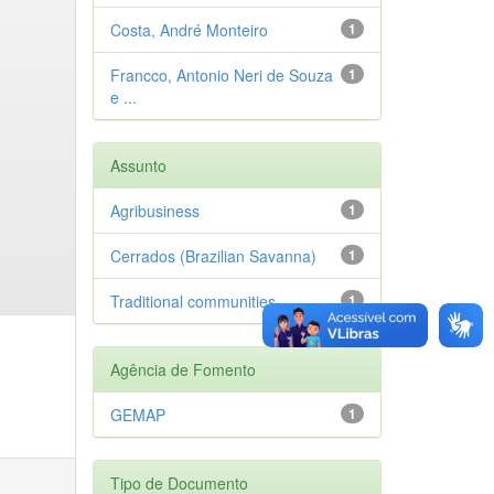
Costa, André Monteiro
1
Francco, Antonio Neri de Souza
1
e ...
Assunto
Agribusiness
1
Cerrados (Brazilian Savanna)
1
Traditional communities
1
Agência de Fomento
GEMAP
1
Tipo de Documento