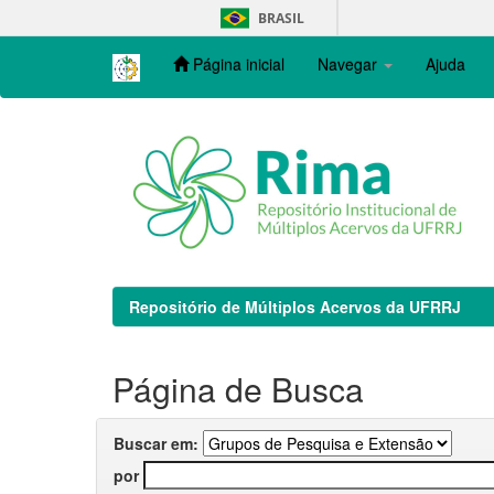
Skip
BRASIL
navigation
Página inicial
Navegar
Ajuda
Repositório de Múltiplos Acervos da UFRRJ
Página de Busca
Buscar em:
por