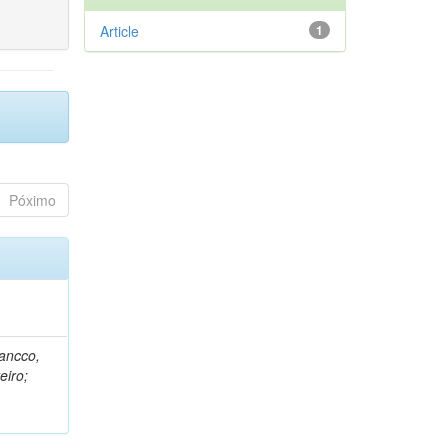
Article
1
Póximo
rancco,
eiro;