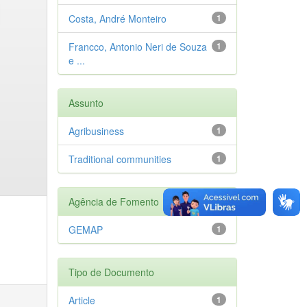
Costa, André Monteiro
1
Francco, Antonio Neri de Souza
1
e ...
Assunto
Agribusiness
1
Traditional communities
1
Agência de Fomento
GEMAP
1
Tipo de Documento
Article
1