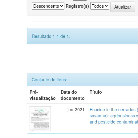
Registro(s)
Resultado 1-1 de 1.
Conjunto de itens:
Pré-
Data do
Título
visualização
documento
jun-2021
Ecocide in the cerrados (
savanna): agribusiness w
and pesticide contamina