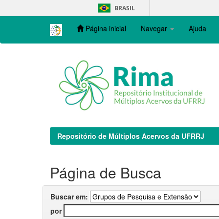
Skip
BRASIL
navigation
Página inicial
Navegar
Ajuda
Repositório de Múltiplos Acervos da UFRRJ
Página de Busca
Buscar em:
por