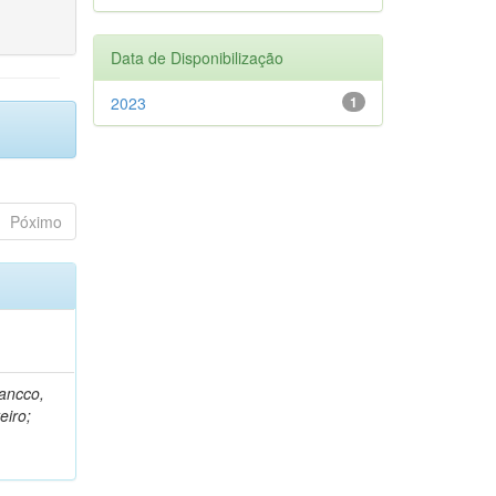
Data de Disponibilização
2023
1
Póximo
rancco,
eiro;