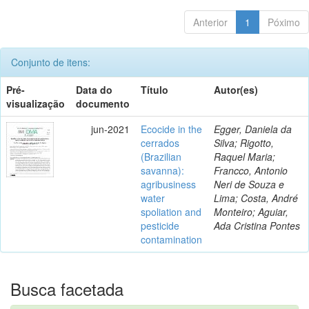
Anterior
1
Póximo
Conjunto de itens:
Pré-
Data do
Título
Autor(es)
visualização
documento
jun-2021
Ecocide in the
Egger, Daniela da
cerrados
Silva; Rigotto,
(Brazilian
Raquel Maria;
savanna):
Francco, Antonio
agribusiness
Neri de Souza e
water
Lima; Costa, André
spoliation and
Monteiro; Aguiar,
pesticide
Ada Cristina Pontes
contamination
Busca facetada