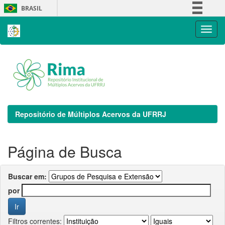
Skip
BRASIL
navigation
Simplifique!
Comunica BR
Participe
Acesso à informação
Legislação
Canais
Repositório de Múltiplos Acervos da UFRRJ
Página de Busca
Buscar em:
por
Filtros correntes: