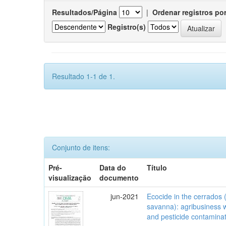
Resultados/Página
|
Ordenar registros po
Registro(s)
Resultado 1-1 de 1.
Conjunto de itens:
Pré-
Data do
Título
visualização
documento
jun-2021
Ecocide in the cerrados (
savanna): agribusiness w
and pesticide contamina