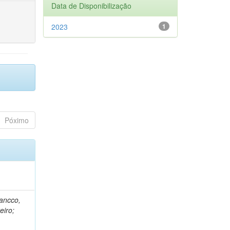
Data de Disponibilização
2023
1
Póximo
rancco,
eiro;