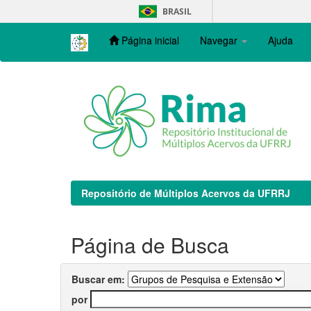
Skip
BRASIL
navigation
Página inicial
Navegar
Ajuda
Repositório de Múltiplos Acervos da UFRRJ
Página de Busca
Buscar em:
por