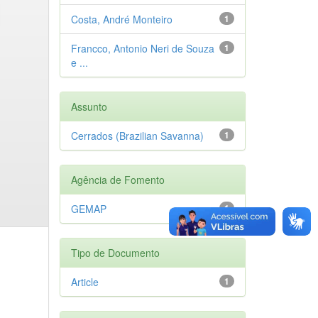
Costa, André Monteiro
1
Francco, Antonio Neri de Souza
1
e ...
Assunto
Cerrados (Brazilian Savanna)
1
Agência de Fomento
GEMAP
1
Tipo de Documento
Article
1