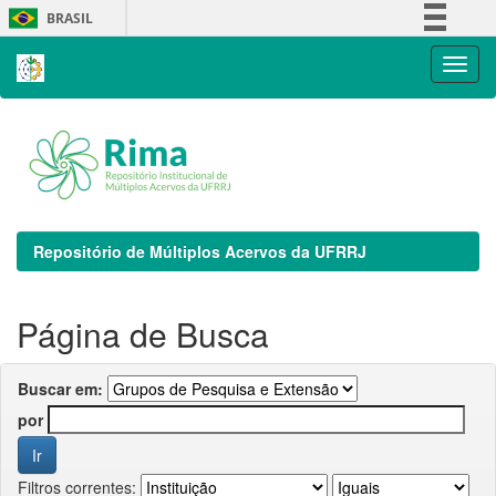
Skip
BRASIL
navigation
Simplifique!
Comunica BR
Participe
Acesso à informação
Legislação
Canais
Repositório de Múltiplos Acervos da UFRRJ
Página de Busca
Buscar em:
por
Filtros correntes: