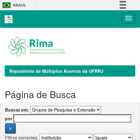
Skip
BRASIL
navigation
Simplifique!
Comunica BR
Participe
Acesso à informação
Legislação
Canais
Repositório de Múltiplos Acervos da UFRRJ
Página de Busca
Buscar em:
por
Filtros correntes: