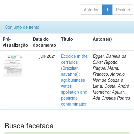
Anterior
1
Póximo
Conjunto de itens:
Pré-
Data do
Título
Autor(es)
visualização
documento
jun-2021
Ecocide in the
Egger, Daniela da
cerrados
Silva; Rigotto,
(Brazilian
Raquel Maria;
savanna):
Francco, Antonio
agribusiness
Neri de Souza e
water
Lima; Costa, André
spoliation and
Monteiro; Aguiar,
pesticide
Ada Cristina Pontes
contamination
Busca facetada